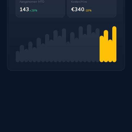
Aangenomen MTD
Kosten/Hire
143
€340
+28%
-18%